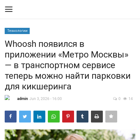
Технологии
Вход
Регистрация
Whoosh появился в
приложении «Метро Москвы»
Контакты
— в транспортном сервисе
Правила размещения
теперь можно найти парковки
для кикшеринга
Политика
admin
Jun 3, 2026 - 16:00
0
14
Экономика
Технологии
Спорт