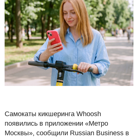
Туризм
Недвижимость
Авто
Здоровье
Образование
Шоу-бизнес
В мире
Самокаты кикшеринга Whoosh
Россия
появились в приложении «Метро
Москвы», сообщили Russian Business в
Язык