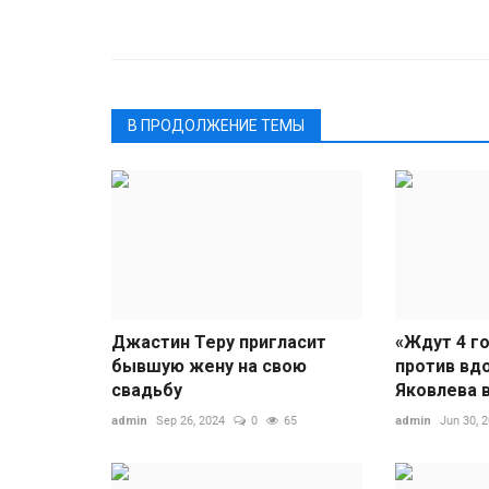
В ПРОДОЛЖЕНИЕ ТЕМЫ
Джастин Теру пригласит
«Ждут 4 г
бывшую жену на свою
против вд
свадьбу
Яковлева в
admin
Sep 26, 2024
0
65
admin
Jun 30, 