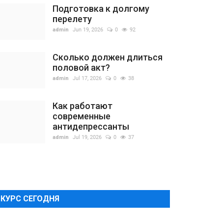
Подготовка к долгому
перелету
admin
Jun 19, 2026
0
92
Сколько должен длиться
половой акт?
admin
Jul 17, 2026
0
38
Как работают
современные
антидепрессанты
admin
Jul 19, 2026
0
37
КУРС СЕГОДНЯ