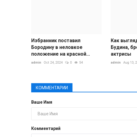
Избранник поставил
Как выгля
Бородину в неловкое
Будина, б
положение на красной...
актрисы
admin
Oct 24, 2024
0
54
admin
Aug 13, 
КОММЕНТАРИИ
Ваше Имя
Комментарий