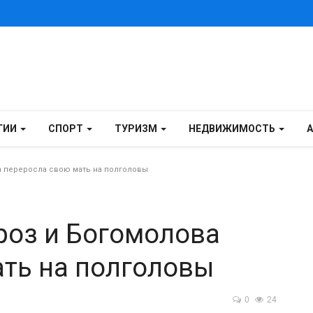
ГИИ
СПОРТ
ТУРИЗМ
НЕДВИЖИМОСТЬ
а переросла свою мать на полголовы
роз и Богомолова
ать на полголовы
0
24