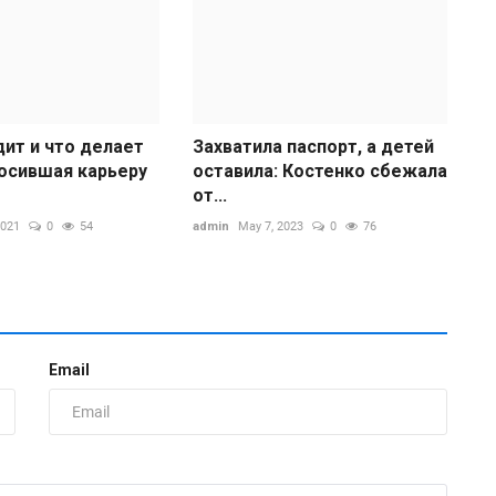
дит и что делает
Захватила паспорт, а детей
росившая карьеру
оставила: Костенко сбежала
от...
2021
0
54
admin
May 7, 2023
0
76
Э
с
п
ad
С
Email
п
п