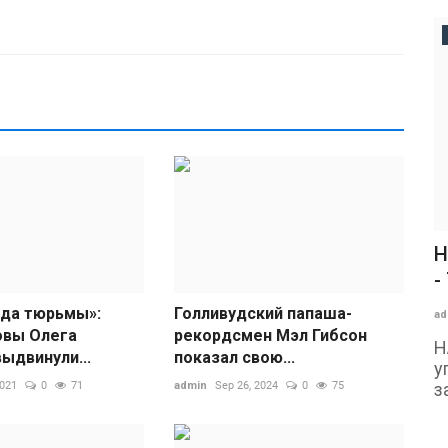
Н
-
ода тюрьмы»:
Голливудский папаша-
ad
овы Олега
рекордсмен Мэл Гибсон
Н
ыдвинули...
показал свою...
у
2021
0
71
admin
Sep 26, 2024
0
75
з