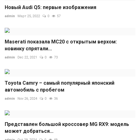
Новый Audi Q5: первые изображения
admin
Март 25, 2022
0
57
Maserati показала MC20 с открытым верхом:
новинку спрятали...
admin
Dec 22, 2021
0
73
Toyota Camry – самый популярный японский
автомобиль с пробегом
admin
Nov 26, 2024
0
36
Представлен большой кроссовер MG RX9: модель
может добраться...
admin
Oct 29, 2024
0
49