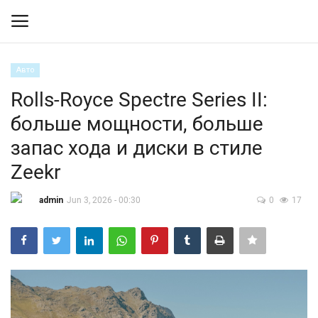
Авто
Вход
Регистрация
Rolls-Royce Spectre Series II:
больше мощности, больше
Контакты
запас хода и диски в стиле
Правила размещения
Zeekr
Политика
admin
Jun 3, 2026 - 00:30
0
17
Экономика
Технологии
Спорт