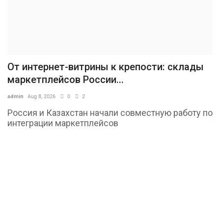
От интернет-витрины к крепости: склады
В
маркетплейсов России...
ч
admin
Aug 8, 2026
0
2
ad
Россия и Казахстан начали совместную работу по
В
го
интеграции маркетплейсов
т