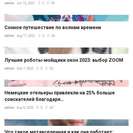
admin
Jun 12, 2021
0
59
Сонное путешествие по волнам времени
admin
Aug 17, 2021
0
56
Лучшие роботы-мойщики окон 2023: выбор ZOOM
admin
Sep 7, 2023
0
62
Немецкие отельеры привлекли на 25% больше
соискателей благодаря...
admin
Aug 8, 2022
0
60
Что такое метавселенная и как она работает: