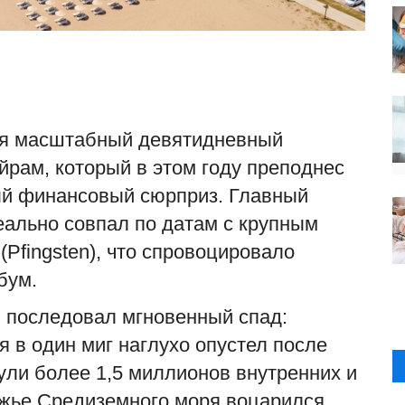
ся масштабный девятидневный
рам, который в этом году преподнес
ый финансовый сюрприз. Главный
еально совпал по датам с крупным
Pfingsten), что спровоцировало
бум.
 последовал мгновенный спад:
я в один миг наглухо опустел после
нули более 1,5 миллионов внутренних и
ежье Средиземного моря воцарился