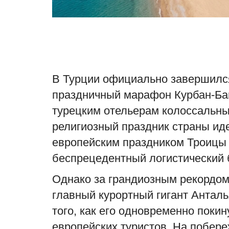
В Турции официально завершил
праздничный марафон Курбан-Бай
турецким отельерам колоссальн
религиозный праздник страны ид
европейским праздником Троицы (
беспрецедентный логистический 
Однако за грандиозным рекордом
главный курортный гигант Анталь
того, как его одновременно поки
европейских туристов. На побер