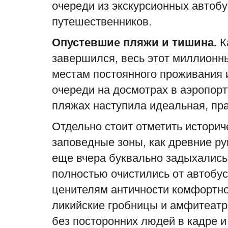
очереди из экскурсионных автоб
Бизнес и карьера
путешественников.
Опустевшие пляжи и тишина.
К
завершился, весь этот миллионн
местам постоянного проживания и
очереди на досмотрах в аэропорт
пляжах наступила идеальная, пр
Отдельно стоит отметить историч
R86 досталось
Может ли работодатель отка
заповедные зоны, как древние р
 том...
продлении отпуска за счет...
еще вчера буквально задыхались
admin
Aug 7, 2026
0
3
полностью очистились от автобус
его
При остатке отпуска за прошлый 
 на домашнем
отказать работодатель не может. 
ценителям античности комфортно
артовый...
"висит"...
ликийские гробницы и амфитеат
без посторонних людей в кадре 