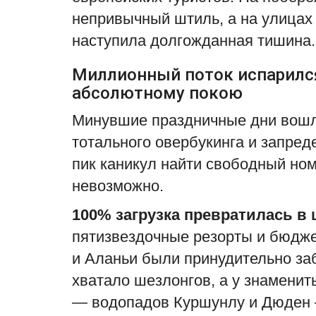
непривычный штиль, а на улицах 
наступила долгожданная тишина.
Миллионный поток испарился
абсолютному покою
Минувшие праздничные дни вошли
тотального овербукинга и запред
пик каникул найти свободный но
невозможно.
100% загрузка превратилась в 
пятизвездочные резорты и бюдже
и Аланьи были принудительно за
хватало шезлонгов, а у знамени
— водопадов Куршунлу и Дюден 