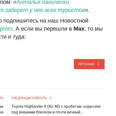
том: «
Анталья панически
т заберет у нее всех туристов
».
то подпишитесь на наш Новостной
urprom
. А если вы перешли в
Мах
, то мы
ти и туда:
Источник
ТЬ
СЛЕДУЮЩАЯ НОВОСТЬ
ах
Toyota Highlander II (XU 40) с пробегом: коррозия
ки
под внешним блеском и почти вечный...