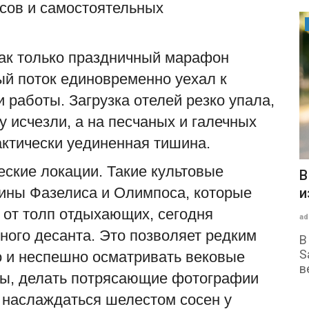
усов и самостоятельных
Технологии
ак только праздничный марафон
ый поток единовременно уехал к
 работы. Загрузка отелей резко упала,
у исчезли, а на песчаных и галечных
актически уединенная тишина.
еские локации. Такие культовые
зать в
В сети появились первые
V
уины Фазелиса и Олимпоса, которые
изображения Samsung Galaxy S26...
п
 от толп отдыхающих, сегодня
admin
Aug 8, 2026
0
2
ad
ного десанта. Это позволяет редким
год
В сети появились рендеры смартфона
П
Но если
Samsung Galaxy S26 FE — упрощённой
е
 и неспешно осматривать вековые
версии флагмана...
п
ры, делать потрясающие фотографии
и наслаждаться шелестом сосен у