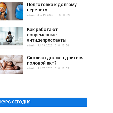
Подготовка к долгому
перелету
admin
Jun 19, 2026
0
83
Как работают
современные
антидепрессанты
admin
Jul 19, 2026
0
36
Сколько должен длиться
половой акт?
admin
Jul 17, 2026
0
35
КУРС СЕГОДНЯ