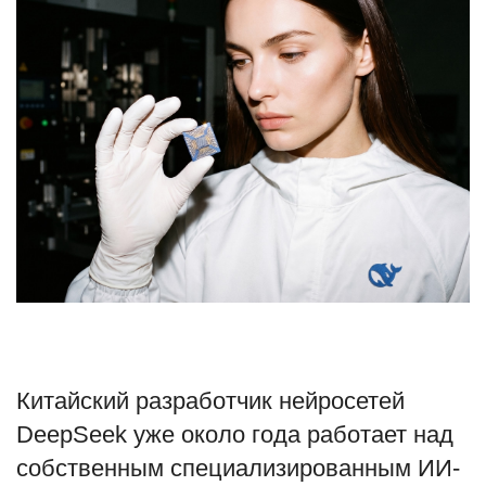
Туризм
Недвижимость
Авто
Здоровье
Образование
Шоу-бизнес
В мире
Китайский разработчик нейросетей
Россия
DeepSeek уже около года работает над
собственным специализированным ИИ-
Язык