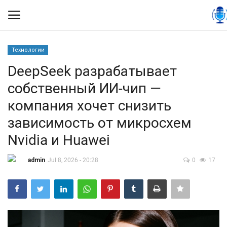
Технологии
Вход
Регистрация
DeepSeek разрабатывает
собственный ИИ-чип —
Контакты
компания хочет снизить
Правила размещения
зависимость от микросхем
Nvidia и Huawei
Политика
admin
Jul 8, 2026 - 20:28
0
17
Экономика
Технологии
Спорт