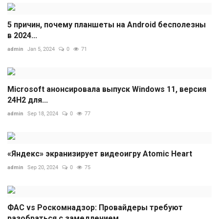
5 причин, почему планшеты на Android бесполезны
в 2024...
admin
Jan 5, 2024
0
71
Microsoft анонсировала выпуск Windows 11, версия
24H2 для...
admin
Sep 18, 2024
0
77
«Яндекс» экранизирует видеоигру Atomic Heart
admin
Sep 20, 2024
0
75
ФАС vs Роскомнадзор: Провайдеры требуют
разобраться с замедлением...