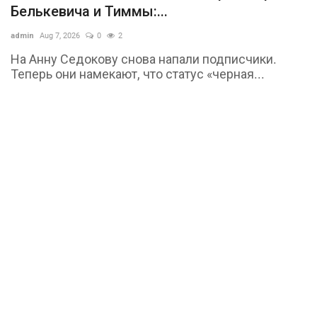
Белькевича и Тиммы:...
admin
Aug 7, 2026
0
2
На Анну Седокову снова напали подписчики.
Теперь они намекают, что статус «черная...