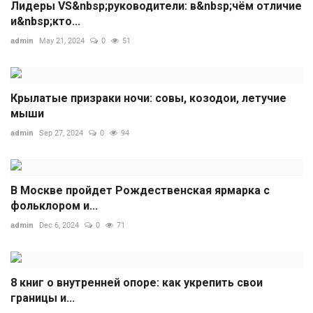
Лидеры VS&nbsp;руководители: в&nbsp;чём отличие
и&nbsp;кто...
admin
May 21, 2024
0
51
Крылатые призраки ночи: совы, козодои, летучие
мыши
admin
Sep 27, 2024
0
94
В Москве пройдет Рождественская ярмарка с
фольклором и...
admin
Dec 6, 2024
0
71
8 книг о внутренней опоре: как укрепить свои
границы и...