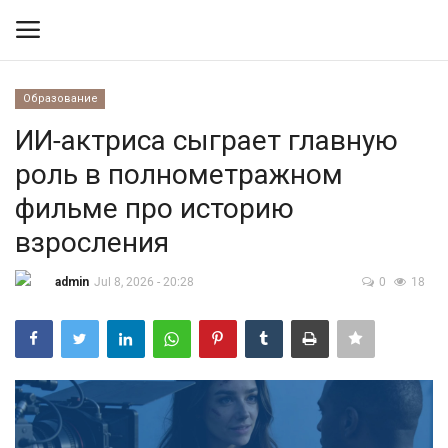
Образование
Вход
Регистрация
ИИ-актриса сыграет главную
роль в полнометражном
Контакты
фильме про историю
Правила размещения
взросления
Политика
admin
Jul 8, 2026 - 20:28
0
18
Экономика
Технологии
Спорт