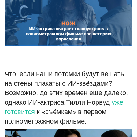
Туризм
Недвижимость
Авто
Здоровье
Что, если наши потомки будут вешать
Образование
на стены плакаты с ИИ-звёздами?
Шоу-бизнес
Возможно, до этих времён ещё далеко,
однако ИИ-актриса Тилли Норвуд
уже
В мире
готовится
к «съёмкам» в первом
Россия
полнометражном фильме.
Язык