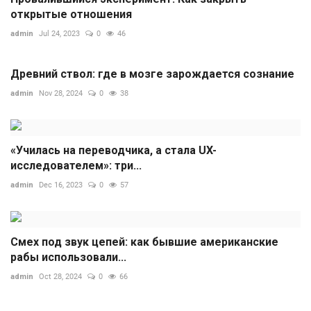
открытые отношения
admin
Jul 24, 2023
0
46
Древний ствол: где в мозге зарождается сознание
admin
Nov 28, 2024
0
38
«Училась на переводчика, а стала UX-
исследователем»: три...
admin
Dec 16, 2023
0
57
Смех под звук цепей: как бывшие американские
рабы использовали...
admin
Oct 28, 2024
0
66