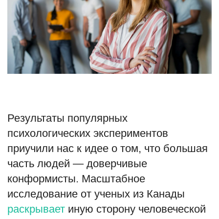
Туризм
Недвижимость
Авто
Здоровье
Результаты популярных
Образование
психологических экспериментов
Шоу-бизнес
приучили нас к идее о том, что большая
часть людей — доверчивые
В мире
конформисты. Масштабное
Россия
исследование от ученых из Канады
раскрывает
иную сторону человеческой
Язык