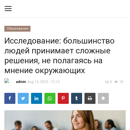
Образование
Вход
Регистрация
Исследование: большинство
людей принимает сложные
Контакты
решения, не полагаясь на
Правила размещения
мнение окружающих
Политика
admin
Aug 13, 2025 - 12:12
0
18
Экономика
Технологии
Спорт