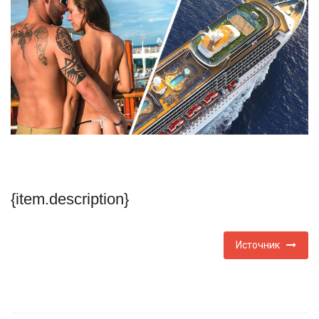
Туризм
Недвижимость
Авто
Здоровье
Образование
{item.description}
Шоу-бизнес
В мире
Источник
Россия
Язык