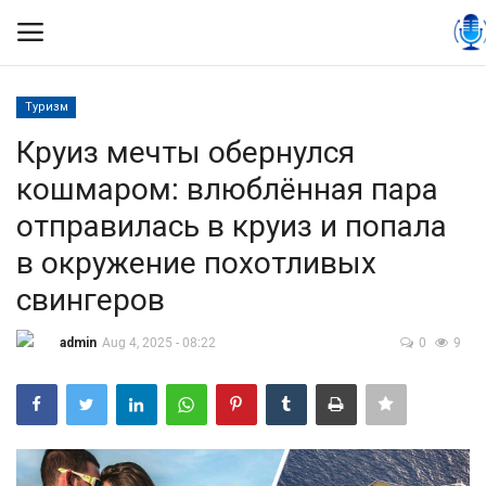
Туризм
Вход
Регистрация
Круиз мечты обернулся
кошмаром: влюблённая пара
Контакты
отправилась в круиз и попала
Правила размещения
в окружение похотливых
свингеров
Политика
admin
Aug 4, 2025 - 08:22
0
9
Экономика
Технологии
Спорт