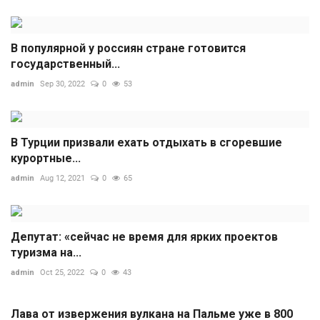
В популярной у россиян стране готовится
государственный...
admin
Sep 30, 2022
0
53
В Турции призвали ехать отдыхать в сгоревшие
курортные...
admin
Aug 12, 2021
0
65
Депутат: «сейчас не время для ярких проектов
туризма на...
admin
Oct 25, 2022
0
43
Лава от извержения вулкана на Пальме уже в 800