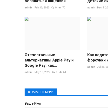
бесплатная лицензия
детские с
admin
Feb 10, 2023
0
70
admin
Dec 5, 2
Отечественные
Как водите
альтернативы Apple Pay и
форсунки 
Google Pay: как...
admin
Jul 26, 2
admin
May 13, 2022
0
61
КОММЕНТАРИИ
Ваше Имя