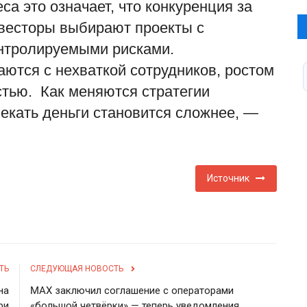
са это означает, что конкуренция за
весторы выбирают проекты с
онтролируемыми рисками.
ются с нехваткой сотрудников, ростом
стью. Как меняются стратегии
лекать деньги становится сложнее, —
Источник
ТЬ
СЛЕДУЮЩАЯ НОВОСТЬ
на
MAX заключил соглашение с операторами
ри
«большой четвёрки» — теперь уведомления