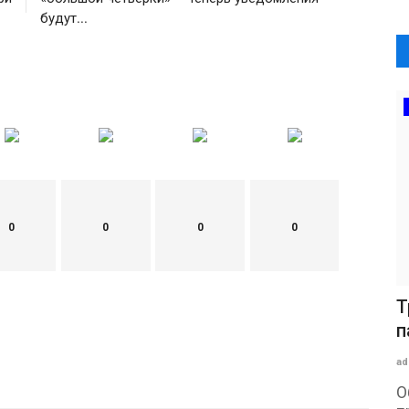
будут...
0
0
0
0
Т
п
ad
О