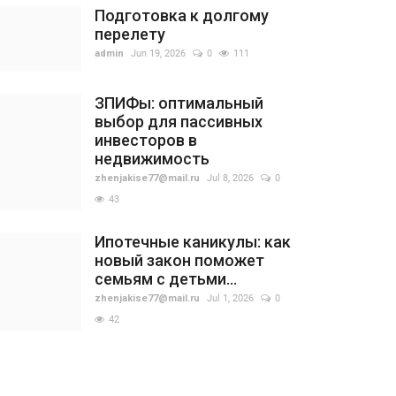
Подготовка к долгому
перелету
admin
Jun 19, 2026
0
111
ЗПИФы: оптимальный
выбор для пассивных
инвесторов в
недвижимость
zhenjakise77@mail.ru
Jul 8, 2026
0
43
Ипотечные каникулы: как
новый закон поможет
семьям с детьми...
zhenjakise77@mail.ru
Jul 1, 2026
0
42