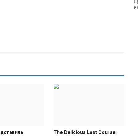
п
е
O
A
ad
К
с
едставила
The Delicious Last Course:
в