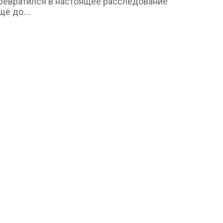
ревратился в настоящее расследование
щё до...
Бизнес и карьера
penAI попросила суд отклонить иск
pple о краже коммерческой...
min
Aug 6, 2026
0
2
омпания заявила, что создаёт «нечто
овершенно новое и отличающееся от
сего, что...