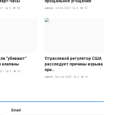
март-часы
прощальное угощение
021
0
65
admin
Jul 24, 2022
0
59
ли "убивают"
Отраслевой регулятор США
и клапаны
расследует причины взрыва
К
при...
3
021
0
62
admin
Nov 20, 2023
0
41
ad
Ч
е
з
Email