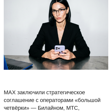
Туризм
Недвижимость
Авто
Здоровье
Образование
Шоу-бизнес
В мире
MAX заключили стратегическое
Россия
соглашение с операторами «большой
четвёрки» — Билайном, МТС,
Язык