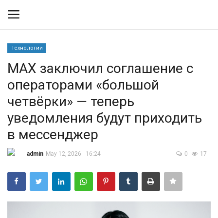
Технологии
Вход
Регистрация
MAX заключил соглашение с
операторами «большой
Контакты
четвёрки» — теперь
Правила размещения
уведомления будут приходить
в мессенджер
Политика
admin
May 12, 2026 - 16:24
0
17
Экономика
Технологии
Спорт