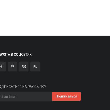
HOT: Крупную акулу длиной более
вух метров заметили у...
EWSTA В СОЦСЕТЯХ
min
Aug 6, 2026
0
3
 акватории портового города Холмск на
ахалине обнаружили крупную акулу
линой...
ОДПИСАТЬСЯ НА РАССЫЛКУ
Россия
Подписаться