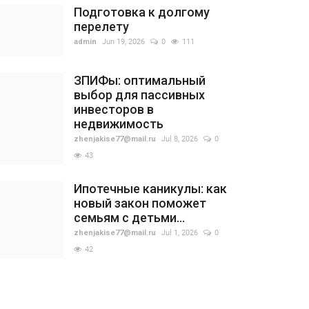
Подготовка к долгому
перелету
admin
Jun 19, 2026
0
111
ЗПИФы: оптимальный
выбор для пассивных
инвесторов в
недвижимость
zhenjakise77@mail.ru
Jul 8, 2026
0
43
Ипотечные каникулы: как
новый закон поможет
семьям с детьми...
zhenjakise77@mail.ru
Jul 1, 2026
0
42