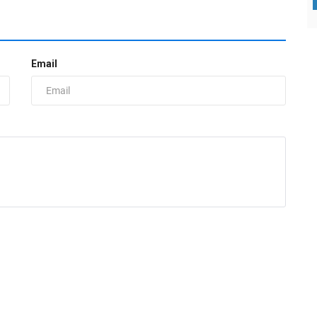
Email
О
М
ad
М
с
с