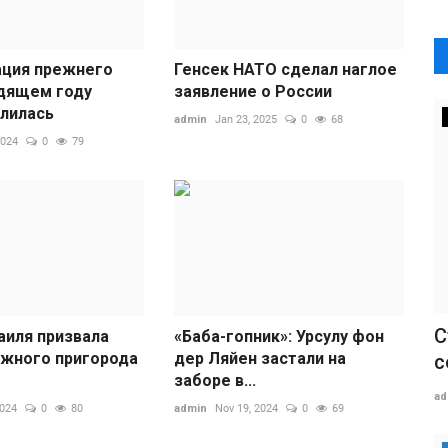
ция прежнего
Генсек НАТО сделал наглое
одящем году
заявление о России
илилась
admin
Jan 23, 2025
0
68
2024
0
79
С
аиля призвала
«Баба-гопник»: Урсулу фон
жного пригорода
дер Ляйен застали на
с
заборе в...
ad
2024
0
80
admin
Nov 19, 2024
0
69