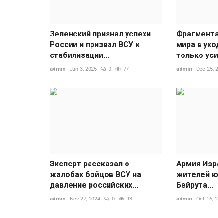
Зеленский признал успехи
Фрагмента
России и призвал ВСУ к
мира в ух
стабилизации...
только ус
admin
Jan 3, 2025
0
77
admin
Dec 25, 
Эксперт рассказал о
Армия Изр
жалобах бойцов ВСУ на
жителей ю
давление российских...
Бейрута...
admin
Nov 27, 2024
0
93
admin
Oct 16, 