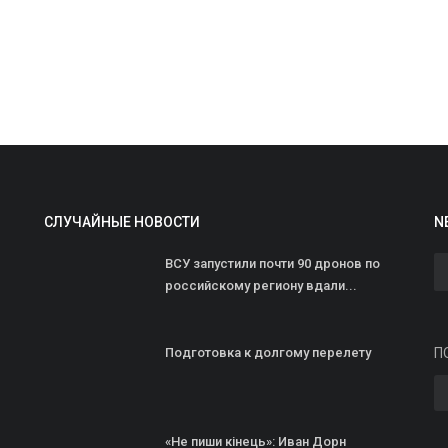
S
д
СЛУЧАЙНЫЕ НОВОСТИ
N
ad
ВСУ запустили почти 90 дронов по
В
российскому региону вдали...
С
д
Подготовка к долгому перелету
П
«Не пиши кінець»: Иван Дорн