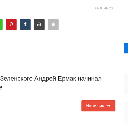
0
23
Зеленского Андрей Ермак начинал
е
Источник