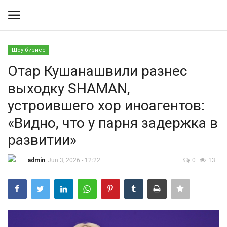
Шоу-бизнес
Вход
Регистрация
Отар Кушанашвили разнес
выходку SHAMAN,
Контакты
устроившего хор иноагентов:
Правила размещения
«Видно, что у парня задержка в
развитии»
Политика
admin
Jun 3, 2026 - 12:22
0
13
Экономика
Технологии
Спорт