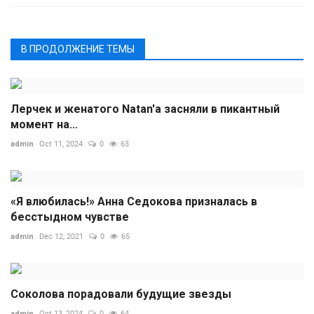
В ПРОДОЛЖЕНИЕ ТЕМЫ
Лерчек и женатого Natan'а засняли в пикантный
момент на...
admin
Oct 11, 2024
0
63
«Я влюбилась!» Анна Седокова призналась в
бесстыдном чувстве
admin
Dec 12, 2021
0
65
Соколова порадовали будущие звезды
admin
Oct 13, 2024
0
64