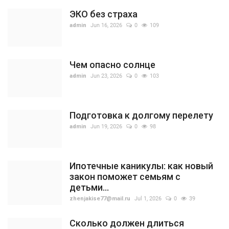
ЭКО без страха
admin
Jun 16, 2026
0
109
Чем опасно солнце
admin
Jun 23, 2026
0
103
Подготовка к долгому перелету
admin
Jun 19, 2026
0
98
Ипотечные каникулы: как новый
закон поможет семьям с
детьми...
zhenjakise77@mail.ru
Jul 1, 2026
0
39
Сколько должен длиться