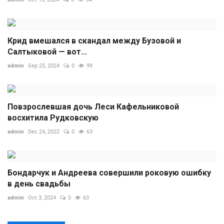
Крид вмешался в скандал между Бузовой и
Салтыковой — вот...
admin
Sep 25, 2024
0
99
Повзрослевшая дочь Леси Кафельниковой
восхитила Рудковскую
admin
Dec 24, 2022
0
63
Бондарчук и Андреева совершили роковую ошибку
в день свадьбы
admin
Oct 3, 2024
0
63