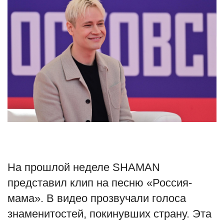
Туризм
Недвижимость
Авто
Здоровье
Образование
Шоу-бизнес
На прошлой неделе SHAMAN
В мире
представил клип на песню «Россия-
Россия
мама». В видео прозвучали голоса
знаменитостей, покинувших страну. Эта
Язык