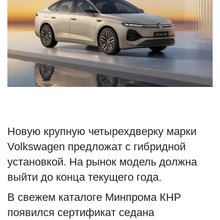
Туризм
Недвижимость
Авто
Здоровье
Образование
Новую крупную четырехдверку марки
Шоу-бизнес
Volkswagen предложат с гибридной
установкой. На рынок модель должна
В мире
выйти до конца текущего года.
Россия
В свежем каталоге Минпрома КНР
появился сертификат седана
Язык