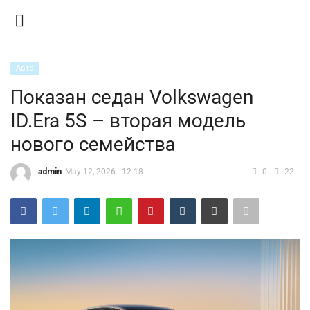
Авто
Вход
Регистрация
Показан седан Volkswagen
ID.Era 5S – вторая модель
Контакты
нового семейства
Правила размещения
admin
May 12, 2026 - 12:18
0
22
Политика
Экономика
Технологии
Спорт