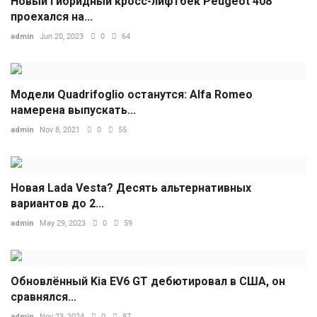
Новый гибридный кросс-лифтбек Peugeot 408
проехался на...
admin
Jun 20, 2023
0
64
Модели Quadrifoglio останутся: Alfa Romeo
намерена выпускать...
admin
Nov 8, 2021
0
55
Новая Lada Vesta? Десять альтернативных
вариантов до 2...
admin
May 29, 2023
0
59
Обновлённый Kia EV6 GT дебютировал в США, он
сравнялся...
admin
Nov 23, 2024
0
87