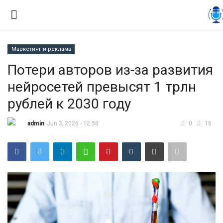
Маркетинг и реклама
Вход
Регистрация
Потери авторов из-за развития
нейросетей превысят 1 трлн
Контакты
рублей к 2030 году
Правила размещения
admin
Jun 3, 2026 - 12:58
0
16
Политика
Экономика
Технологии
Спорт