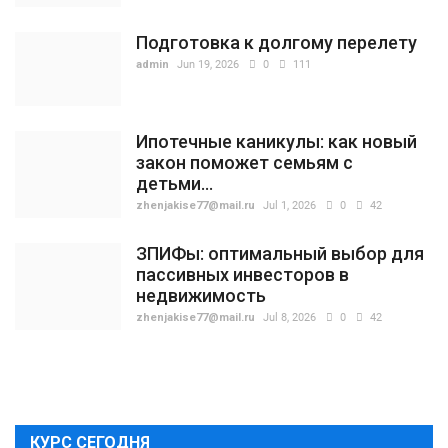
Подготовка к долгому перелету
admin
Jun 19, 2026
0
111
Ипотечные каникулы: как новый
закон поможет семьям с
детьми...
zhenjakise77@mail.ru
Jul 1, 2026
0
42
ЗПИФы: оптимальный выбор для
пассивных инвесторов в
недвижимость
zhenjakise77@mail.ru
Jul 8, 2026
0
42
КУРС СЕГОДНЯ