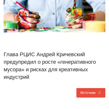
Туризм
Недвижимость
Авто
Здоровье
Глава РЦИС Андрей Кричевский
Образование
предупредил о росте «генеративного
мусора» и рисках для креативных
Шоу-бизнес
индустрий
В мире
Источник
Россия
Язык