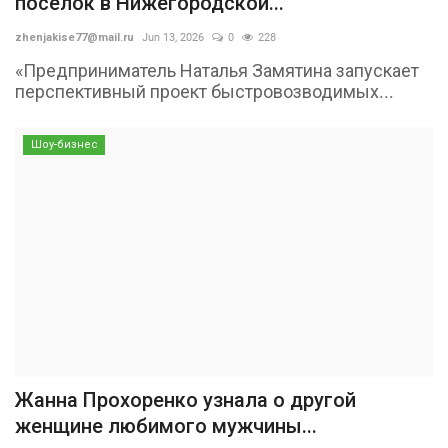
посёлок в Нижегородской...
zhenjakise77@mail.ru
Jun 13, 2026
0
228
«Предприниматель Наталья Замятина запускает
перспективный проект быстровозводимых...
Шоу-бизнес
Жанна Прохоренко узнала о другой
женщине любимого мужчины...