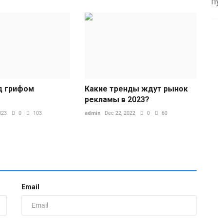
п
д грифом
Какие тренды ждут рынок
"
рекламы в 2023?
023
0
103
admin
Dec 22, 2022
0
60
П
м
ad
В
Email
м
п