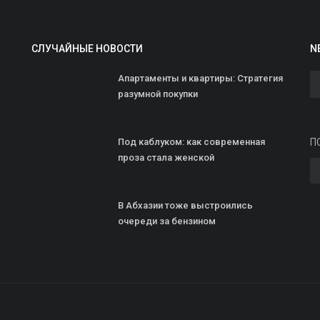
СЛУЧАЙНЫЕ НОВОСТИ
N
Апартаменты и квартиры: Стратегия
разумной покупки
З
Под каблуком: как современная
П
п
проза стала женской
н
zh
В Абхазии тоже выстроились
очереди за бензином
Н
т
к