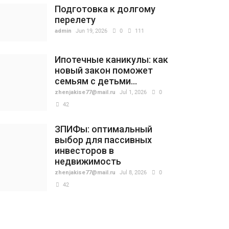
Подготовка к долгому
перелету
admin
Jun 19, 2026
0
111
Ипотечные каникулы: как
новый закон поможет
семьям с детьми...
zhenjakise77@mail.ru
Jul 1, 2026
0
42
ЗПИФы: оптимальный
выбор для пассивных
инвесторов в
недвижимость
zhenjakise77@mail.ru
Jul 8, 2026
0
42