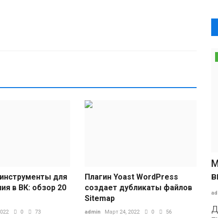
М
в
инструменты для
Плагин Yoast WordPress
я в ВК: обзор 20
создает дубликаты файлов
ad
Sitemap
Д
2022
0
73
admin
Март 24, 2022
0
56