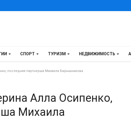
ГИИ
СПОРТ
ТУРИЗМ
НЕДВИЖИМОСТЬ
нко, последняя партнерша Михаила Барышникова
рина Алла Осипенко,
рша Михаила