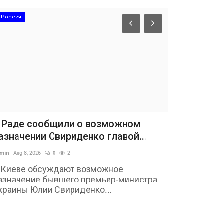
Россия
 Раде сообщили о возможном
азначении Свириденко главой...
min
Aug 8, 2026
0
2
 Киеве обсуждают возможное
азначение бывшего премьер-министра
краины Юлии Свириденко...
Авто