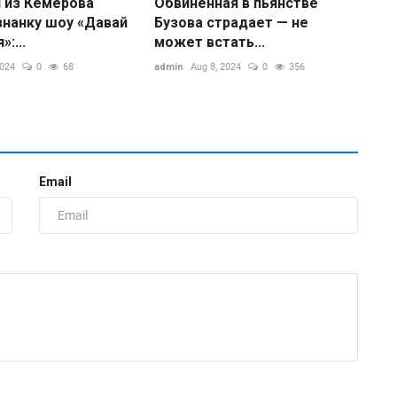
 из Кемерова
Обвиненная в пьянстве
знанку шоу «Давай
Бузова страдает — не
:...
может встать...
2024
0
68
admin
Aug 8, 2024
0
356
М
п
Email
ad
П
о
"