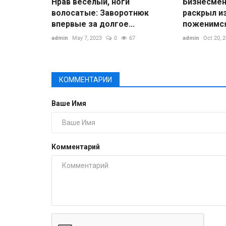
Нрав веселый, ноги
Бизнесмен
волосатые: Заворотнюк
раскрыл и
впервые за долгое...
поженимся»
admin
May 7, 2023
0
67
admin
Oct 20, 
КОММЕНТАРИИ
Ваше Имя
Комментарий