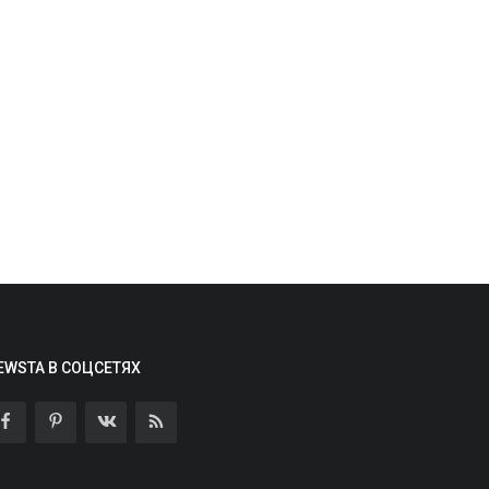
 сети появились первые
зображения Samsung Galaxy S26...
min
Aug 8, 2026
0
2
 сети появились рендеры смартфона
amsung Galaxy S26 FE — упрощённой
ерсии флагмана...
Авто
EWSTA В СОЦСЕТЯХ