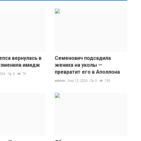
епса вернулась в
Семенович подсадила
изменила имидж
жениха на уколы —
С
превратит его в Аполлона
2024
0
76
н
admin
Sep 13, 2024
0
130
ad
С
з
р