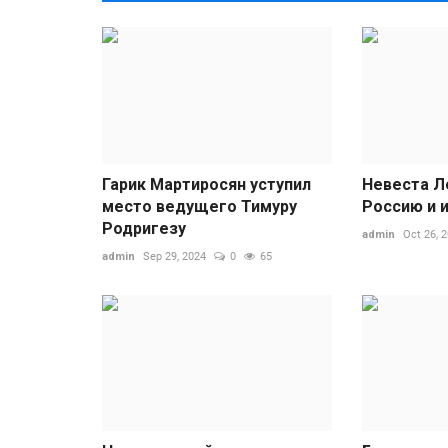
Гарик Мартиросян уступил
Невеста Л
место ведущего Тимуру
Россию и 
Родригезу
admin
Oct 26, 
admin
Sep 29, 2024
0
65