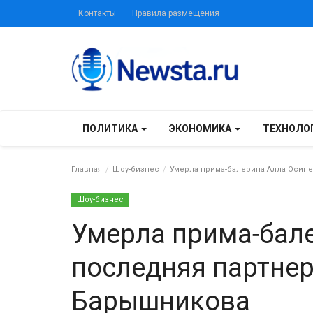
Контакты
Правила размещения
ПОЛИТИКА
ЭКОНОМИКА
ТЕХНОЛО
Главная
Шоу-бизнес
Умерла прима-балерина Алла Осипе
Шоу-бизнес
Умерла прима-бале
последняя партне
Барышникова