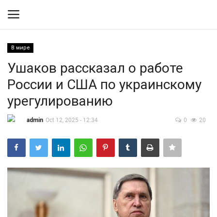
В мире
Вход
Регистрация
Ушаков рассказал о работе
России и США по украинскому
Контакты
урегулированию
Правила размещения
admin
Oct 12, 2025 - 12:34
0
20
Политика
Экономика
Технологии
Спорт