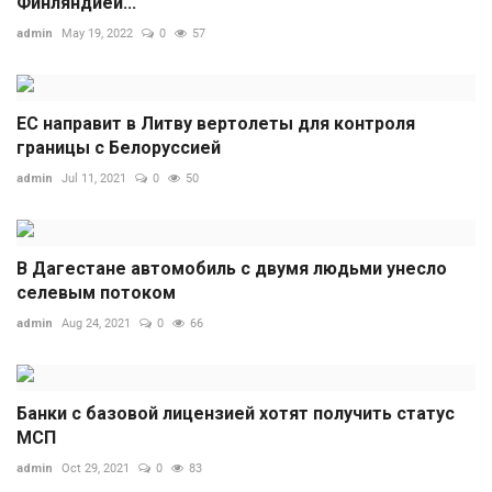
Финляндией...
admin
May 19, 2022
0
57
ЕС направит в Литву вертолеты для контроля
границы с Белоруссией
admin
Jul 11, 2021
0
50
В Дагестане автомобиль с двумя людьми унесло
селевым потоком
admin
Aug 24, 2021
0
66
Банки с базовой лицензией хотят получить статус
МСП
admin
Oct 29, 2021
0
83