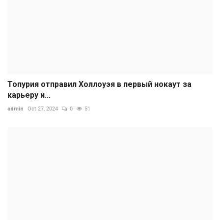
Топурия отправил Холлоуэя в первый нокаут за
карьеру и...
admin
Oct 27, 2024
0
51