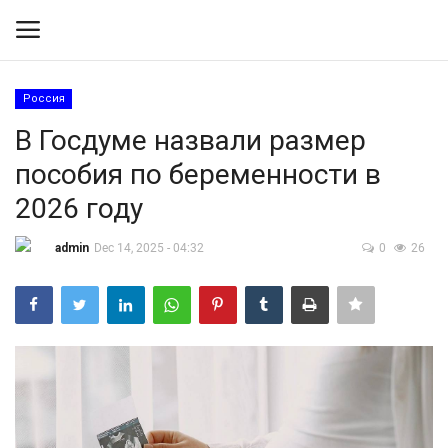
Россия
Вход
Регистрация
В Госдуме назвали размер
пособия по беременности в
Контакты
2026 году
Правила размещения
admin
Dec 14, 2025 - 04:32
0
26
Политика
Экономика
Технологии
Спорт