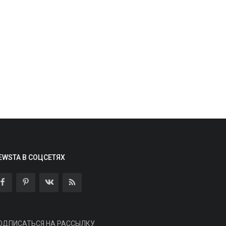
ax откроет доступ к API для
оздания альтернативных
лиентов...
min
Aug 7, 2026
0
4
етом 2026 года приложения Max пропали
з App Store и Google Play.
EWSTA В СОЦСЕТЯХ
Спорт
ОДПИСАТЬСЯ НА РАССЫЛКУ