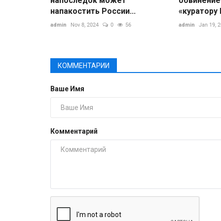
напоследок может
обвинение
напакостить России...
«куратору 
admin
Nov 8, 2024
0
56
admin
Jan 19, 
КОММЕНТАРИИ
Ваше Имя
Комментарий