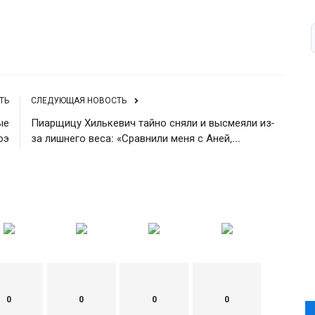
Источник
ТЬ
СЛЕДУЮЩАЯ НОВОСТЬ
ые
Пиарщицу Хилькевич тайно сняли и высмеяли из-
оэ
за лишнего веса: «Сравнили меня с Аней,...
0
0
0
0