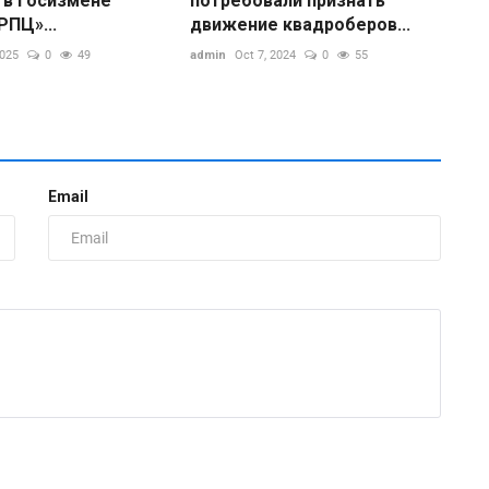
 в госизмене
потребовали признать
РПЦ»...
движение квадроберов...
2025
0
49
admin
Oct 7, 2024
0
55
Email
W
м
ad
W
п
х