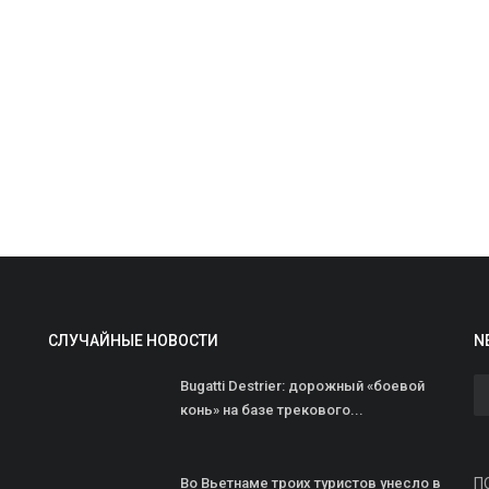
M
с
к
ad
Л
и
СЛУЧАЙНЫЕ НОВОСТИ
N
Bugatti Destrier: дорожный «боевой
конь» на базе трекового...
Во Вьетнаме троих туристов унесло в
П