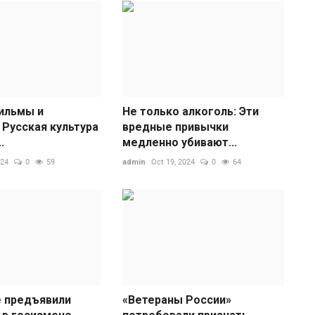
ильмы и
Не только алкоголь: Эти
 Русская культура
вредные привычки
.
медленно убивают...
024
0
59
admin
Oct 19, 2024
0
64
«
М
ad
Э
е
п
е предъявили
«Ветераны России»