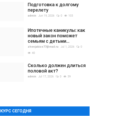
Подготовка к долгому
перелету
admin
Jun 19, 2026
0
103
Ипотечные каникулы: как
новый закон поможет
семьям с детьми...
zhenjakise77@mail.ru
Jul 1, 2026
0
40
Сколько должен длиться
половой акт?
admin
Jul 17, 2026
0
39
КУРС СЕГОДНЯ