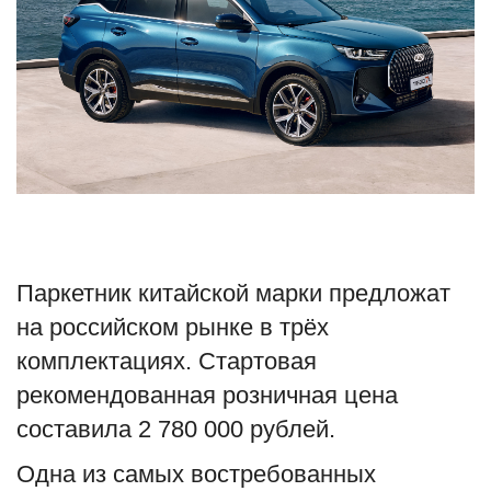
Туризм
Недвижимость
Авто
Здоровье
Образование
Паркетник китайской марки предложат
Шоу-бизнес
на российском рынке в трёх
комплектациях. Стартовая
В мире
рекомендованная розничная цена
составила 2 780 000 рублей.
Россия
Одна из самых востребованных
Язык