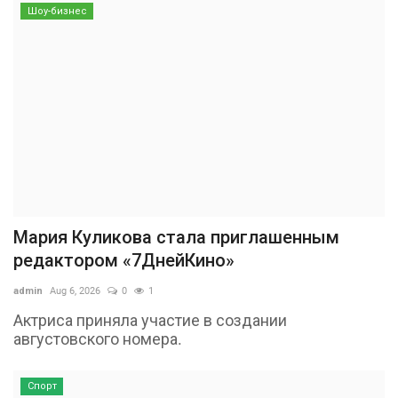
Шоу-бизнес
Мария Куликова стала приглашенным
редактором «7ДнейКино»
admin
Aug 6, 2026
0
1
Актриса приняла участие в создании
августовского номера.
Спорт