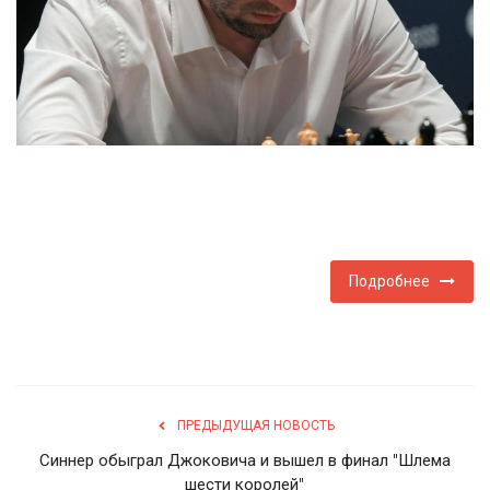
Туризм
Недвижимость
Авто
Здоровье
Образование
Подробнее
Шоу-бизнес
В мире
ПРЕДЫДУЩАЯ НОВОСТЬ
Россия
Синнер обыграл Джоковича и вышел в финал "Шлема
шести королей"
Язык