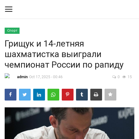
Спорт
Вход
Регистрация
Грищук и 14-летняя
шахматистка выиграли
Контакты
чемпионат России по рапиду
Правила размещения
admin
Oct 17, 2025 - 00:46
0
15
Политика
Экономика
Технологии
Спорт