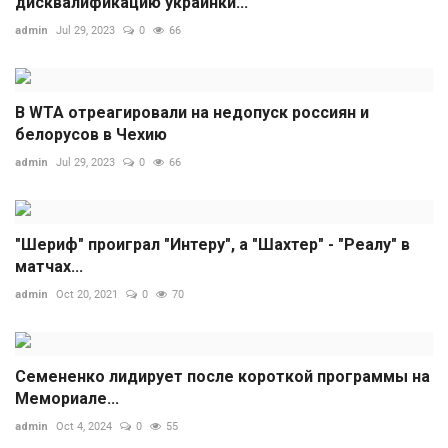
дисквалификацию украинки...
admin
Jul 29, 2023
0
66
В WTA отреагировали на недопуск россиян и
белорусов в Чехию
admin
Jul 29, 2023
0
66
"Шериф" проиграл "Интеру", а "Шахтер" - "Реалу" в
матчах...
admin
Oct 20, 2021
0
70
Семененко лидирует после короткой программы на
Мемориале...
admin
Oct 4, 2024
0
55