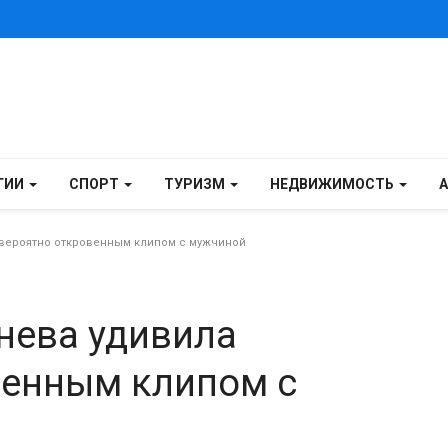
ГИИ
СПОРТ
ТУРИЗМ
НЕДВИЖИМОСТЬ
вероятно откровенным клипом с мужчиной
нева удивила
венным клипом с