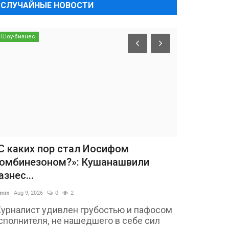
СЛУЧАЙНЫЕ НОВОСТИ
Шоу-бизнес
С каких пор стал Иосифом
омбинезоном?»: Кушанашвили
азнес...
min
Aug 9, 2026
0
2
урналист удивлен грубостью и пафосом
сполнителя, не нашедшего в себе сил