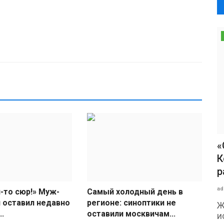
«
К
р
ad
-то сюр!» Муж-
Самый холодный день в
 оставил недавно
регионе: синоптики не
Ж
.
оставили москвичам...
и