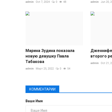
admin
Oct 7, 2024
0
48
admin
Jun 20, 
Марина Зудина показала
Дженнифе
новую девушку Павла
второго р
Табакова
admin
Oct 21, 
admin
Март 25, 2022
0
54
КОММЕНТАРИИ
Ваше Имя