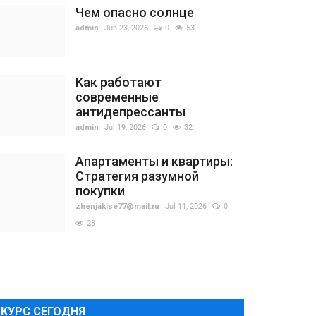
Чем опасно солнце
admin
Jun 23, 2026
0
53
Как работают
современные
антидепрессанты
admin
Jul 19, 2026
0
32
Апартаменты и квартиры:
Стратегия разумной
покупки
zhenjakise77@mail.ru
Jul 11, 2026
0
28
КУРС СЕГОДНЯ