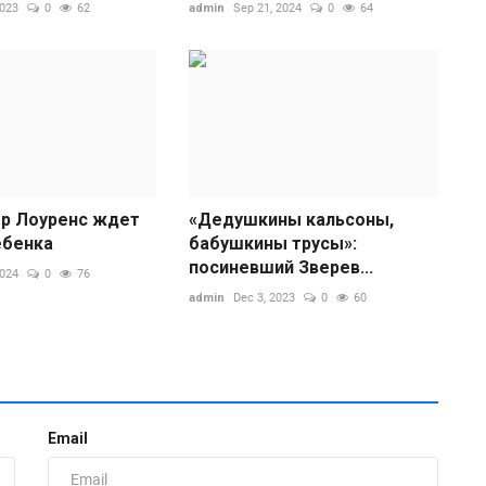
д
2023
0
62
admin
Sep 21, 2024
0
64
р Лоуренс ждет
«Дедушкины кальсоны,
ебенка
бабушкины трусы»:
посиневший Зверев...
2024
0
76
&
admin
Dec 3, 2023
0
60
В
ad
Н
В
Email
о