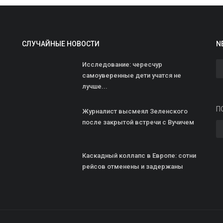
СЛУЧАЙНЫЕ НОВОСТИ
N
Исследование: чересчур
самоуверенные дети учатся не
лучше...
Г
П
с
Журналист высмеял Зеленского
м
после закрытой встречи с Вучичем
ad
Каскадный коллапс в Европе: сотни
С
рейсов отменены и задержаны
в
н