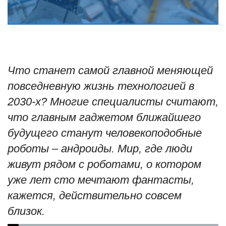
Туризм
Недвижимость
Что станет самой главной меняющей
Авто
повседневную жизнь технологией в
Здоровье
2030-х? Многие специалисты считают,
что главным гаджетом ближайшего
Образование
будущего станут человекоподобные
Шоу-бизнес
роботы – андроиды. Мир, где люди
живут рядом с роботами, о котором
В мире
уже лет сто мечтают фантасты,
кажется, действительно совсем
Россия
близок.
Язык