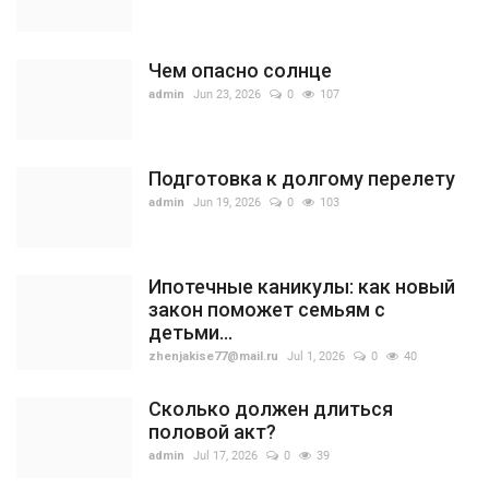
Чем опасно солнце
admin
Jun 23, 2026
0
107
Подготовка к долгому перелету
admin
Jun 19, 2026
0
103
Ипотечные каникулы: как новый
закон поможет семьям с
детьми...
zhenjakise77@mail.ru
Jul 1, 2026
0
40
Сколько должен длиться
половой акт?
admin
Jul 17, 2026
0
39