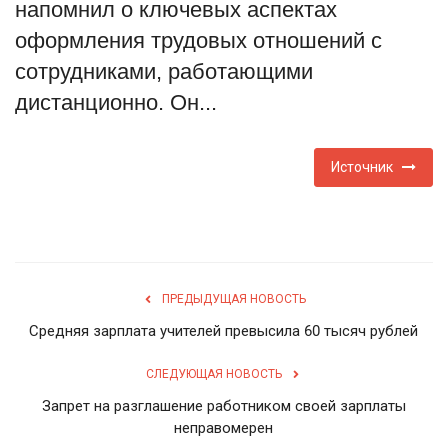
напомнил о ключевых аспектах
Туризм
оформления трудовых отношений с
сотрудниками, работающими
Недвижимость
дистанционно. Он...
Авто
Источник
Здоровье
Образование
Шоу-бизнес
ПРЕДЫДУЩАЯ НОВОСТЬ
Средняя зарплата учителей превысила 60 тысяч рублей
В мире
СЛЕДУЮЩАЯ НОВОСТЬ
Россия
Запрет на разглашение работником своей зарплаты
неправомерен
Язык