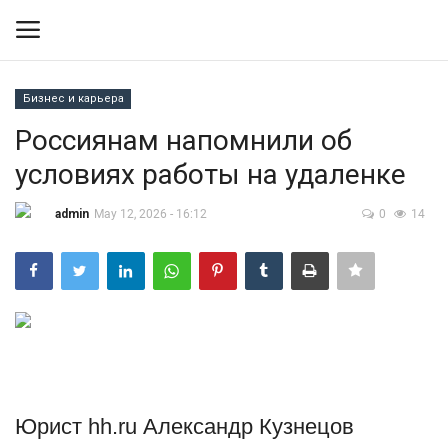
Бизнес и карьера
Вход
Регистрация
Россиянам напомнили об
условиях работы на удаленке
Контакты
admin
May 12, 2026 - 16:12
0
14
Правила размещения
Политика
Экономика
Технологии
Юрист hh.ru Александр Кузнецов
Спорт