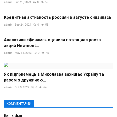
admin
Jun 28, 2023
0
56
Кредитная активность россиян в августе снизилась
admin
Sep 24, 2024
0
55
Аналитики «Финама» оценили потенциал роста
акций Newmont...
admin
May 31, 2023
0
45
Як підприємець з Миколаєва захищає Україну та
разом з дружиною...
admin
Oct 9, 2022
0
64
КОММЕНТАРИИ
Ваше Имя