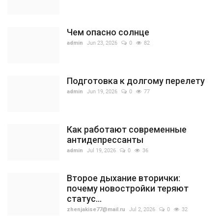
Чем опасно солнце
admin
Jun 23, 2026
0
82
Подготовка к долгому перелету
admin
Jun 19, 2026
0
77
Как работают современные
антидепрессанты
admin
Jul 19, 2026
0
36
Второе дыхание вторички:
почему новостройки теряют
статус...
zhenjakise77@mail.ru
Jul 2, 2026
0
32