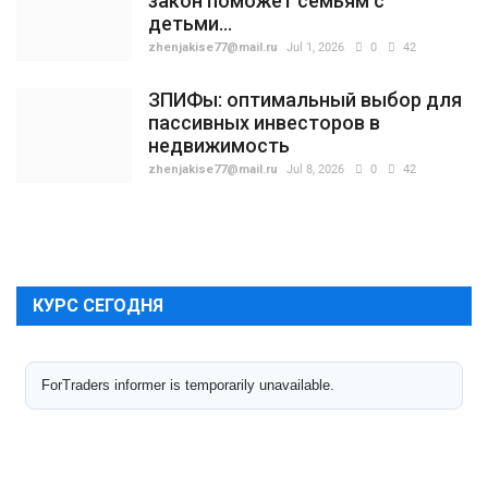
закон поможет семьям с
детьми...
zhenjakise77@mail.ru
Jul 1, 2026
0
42
ЗПИФы: оптимальный выбор для
пассивных инвесторов в
недвижимость
zhenjakise77@mail.ru
Jul 8, 2026
0
42
КУРС СЕГОДНЯ