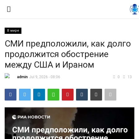
В мире
Вход
Регистрация
СМИ предположили, как долго
продолжится обострение
Контакты
между США и Ираном
Правила размещения
admin
Jul 9, 2026 - 08:06
0
13
Политика
Экономика
Технологии
Спорт