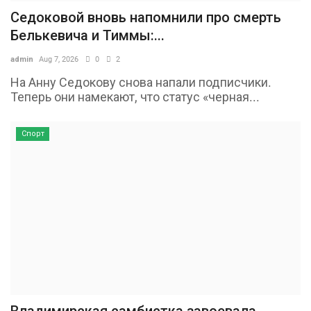
Седоковой вновь напомнили про смерть
Белькевича и Тиммы:...
admin
Aug 7, 2026
0
2
На Анну Седокову снова напали подписчики.
Теперь они намекают, что статус «черная...
Спорт
Владимирская самбистка завоевала