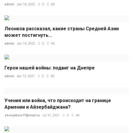
admin
Jan 18, 2022
0
68
Леонков рассказал, какие страны Средней Азии
может постигнуть...
admin
Jan 14, 2022
0
66
Герои нашей войны: подвиг на Днепре
admin
Apr 12, 2021
0
80
Учения или война, что происходит на границе
Армении и Айзербайджана?
zhenjakise77@mail.ru
Jul 31, 2021
0
48