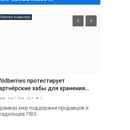
Бизнес и карьера
ildberries протестирует
артнёрские хабы для хранения...
min
Aug 7, 2026
0
3
 рамках мер поддержки продавцов и
ладельцев ПВЗ.
Россия