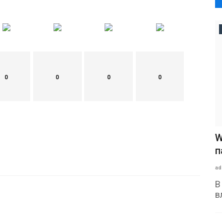
0
0
0
0
W
п
ad
В
в