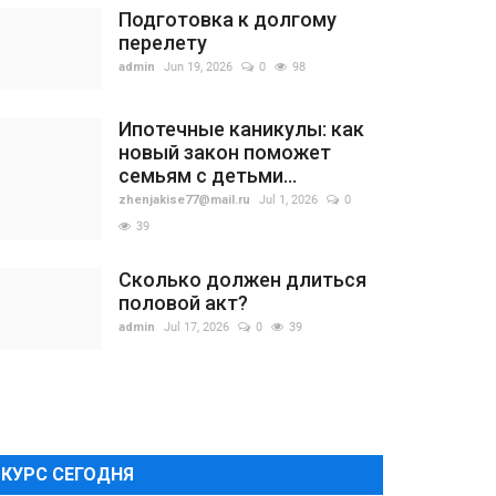
Подготовка к долгому
перелету
admin
Jun 19, 2026
0
98
Ипотечные каникулы: как
новый закон поможет
семьям с детьми...
zhenjakise77@mail.ru
Jul 1, 2026
0
39
Сколько должен длиться
половой акт?
admin
Jul 17, 2026
0
39
КУРС СЕГОДНЯ