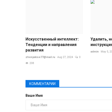
Искусственный интеллект:
Удалить, н
Тенденции и направления
инструкци
развития
admin
May 5, 2
zhenjakise77@mail.ru
Aug 27, 2024
0
208
КОММЕНТАРИИ
Ваше Имя