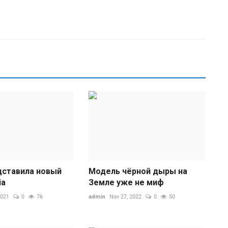
Т
п
ad
О
п
дставила новый
Модель чёрной дыры на
е
ia
Земле уже не миф
2021
0
76
admin
Nov 27, 2022
0
50