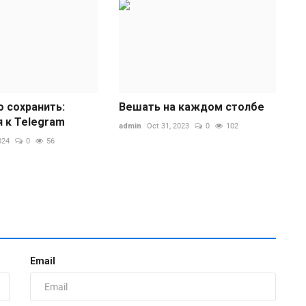
о сохранить:
Вешать на каждом столбе
И
я к Telegram
admin
Oct 31, 2023
0
102
т
024
0
56
ad
П
о
К
Email