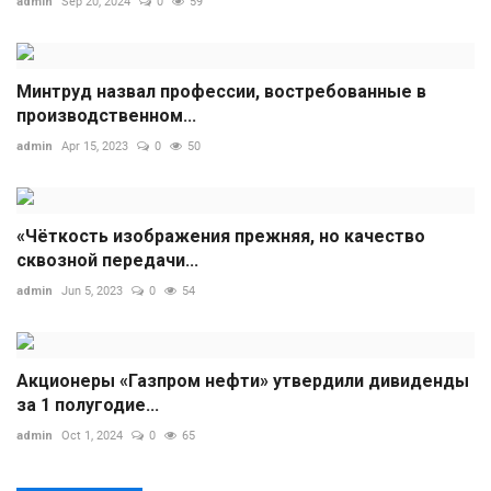
admin
Sep 20, 2024
0
59
Минтруд назвал профессии, востребованные в
производственном...
admin
Apr 15, 2023
0
50
«Чёткость изображения прежняя, но качество
сквозной передачи...
admin
Jun 5, 2023
0
54
Акционеры «Газпром нефти» утвердили дивиденды
за 1 полугодие...
admin
Oct 1, 2024
0
65