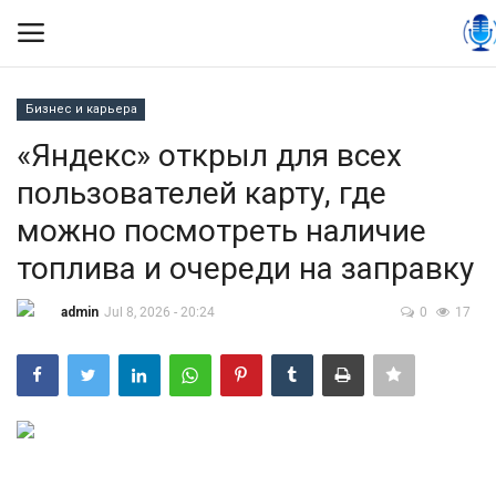
Бизнес и карьера
Вход
Регистрация
«Яндекс» открыл для всех
пользователей карту, где
Контакты
можно посмотреть наличие
Правила размещения
топлива и очереди на заправку
Политика
admin
Jul 8, 2026 - 20:24
0
17
Экономика
Технологии
Спорт