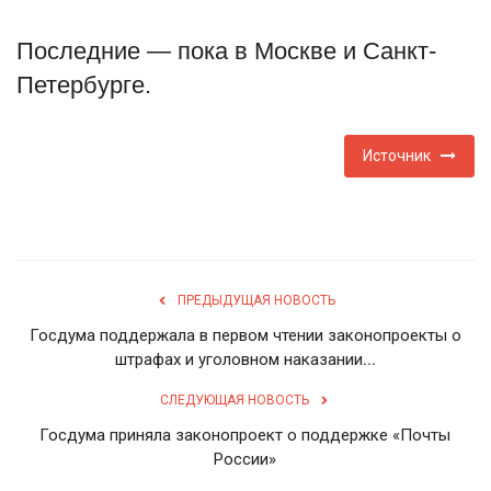
Туризм
Последние — пока в Москве и Санкт-
Петербурге.
Недвижимость
Авто
Источник
Здоровье
Образование
ПРЕДЫДУЩАЯ НОВОСТЬ
Шоу-бизнес
Госдума поддержала в первом чтении законопроекты о
штрафах и уголовном наказании...
В мире
СЛЕДУЮЩАЯ НОВОСТЬ
Россия
Госдума приняла законопроект о поддержке «Почты
России»
Язык