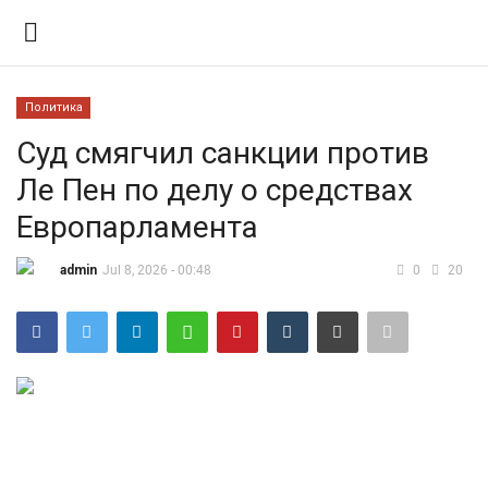
Политика
Вход
Регистрация
Суд смягчил санкции против
Ле Пен по делу о средствах
Контакты
Европарламента
Правила размещения
admin
Jul 8, 2026 - 00:48
0
20
Политика
Экономика
Технологии
Спорт