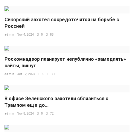
Сикорский захотел сосредоточится на борьбе с
Россией
admin
Nov 4, 2024
0
88
Роскомнадзор планирует непублично «замедлять»
сайты, пишут...
admin
Oct 12, 2024
0
71
В офисе Зеленского захотели сблизиться с
Трампом еще до...
admin
Nov 8, 2024
0
72