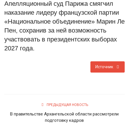
Апелляционный суд Парижа смягчил
Туризм
наказание лидеру французской партии
«Национальное объединение» Марин Ле
Недвижимость
Пен, сохранив за ней возможность
участвовать в президентских выборах
Авто
2027 года.
Здоровье
Источник
Образование
Шоу-бизнес
В мире
ПРЕДЫДУЩАЯ НОВОСТЬ
Россия
В правительстве Архангельской области рассмотрели
подготовку кадров
Язык