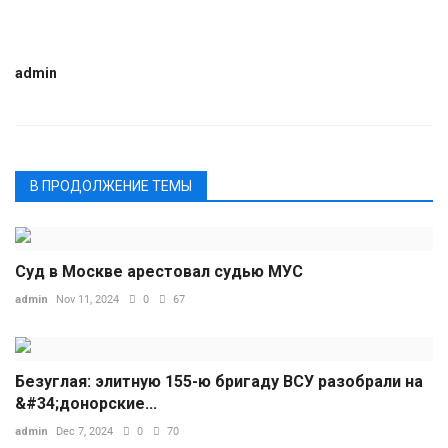
admin
В ПРОДОЛЖЕНИЕ ТЕМЫ
Суд в Москве арестовал судью МУС
admin
Nov 11, 2024
0
67
Безуглая: элитную 155-ю бригаду ВСУ разобрали на
&#34;донорские...
admin
Dec 7, 2024
0
70