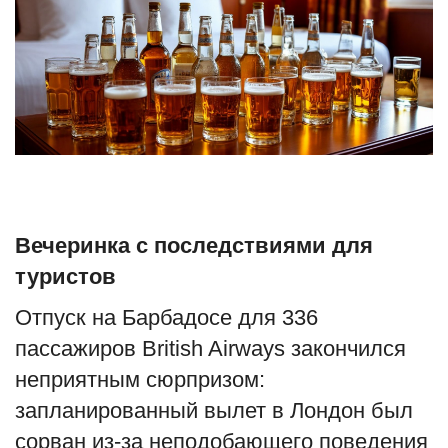
Туризм
Недвижимость
Авто
Здоровье
Образование
Вечеринка с последствиями для
туристов
Шоу-бизнес
Отпуск на Барбадосе для 336
В мире
пассажиров British Airways закончился
неприятным сюрпризом:
Россия
запланированный вылет в Лондон был
сорван из-за неподобающего поведения
Язык