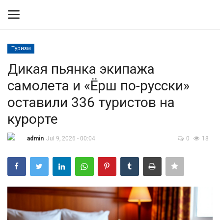
Туризм
Вход
Регистрация
Дикая пьянка экипажа
самолета и «Ёрш по-русски»
Контакты
оставили 336 туристов на
Правила размещения
курорте
Политика
admin
Jul 9, 2026 - 00:04
0
18
Экономика
Технологии
Спорт