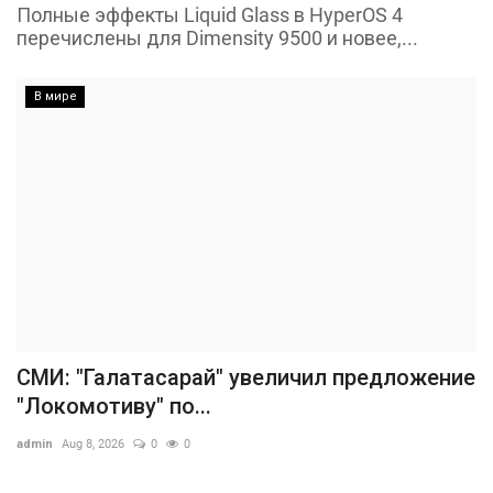
Полные эффекты Liquid Glass в HyperOS 4
перечислены для Dimensity 9500 и новее,...
В мире
СМИ: "Галатасарай" увеличил предложение
"Локомотиву" по...
admin
Aug 8, 2026
0
0