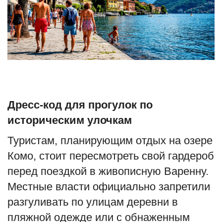
Туризм
Недвижимость
Авто
Здоровье
Дресс-код для прогулок по
историческим улочкам
Образование
Туристам, планирующим отдых на озере
Шоу-бизнес
Комо, стоит пересмотреть свой гардероб
В мире
перед поездкой в живописную Варенну.
Местные власти официально запретили
Россия
разгуливать по улицам деревни в
пляжной одежде или с обнаженным
Язык