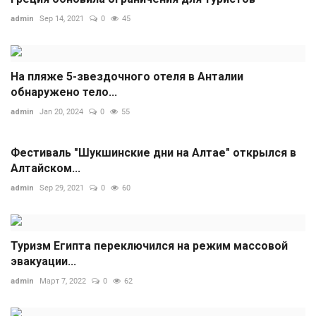
admin
Sep 14, 2021
0
45
На пляже 5-звездочного отеля в Анталии
обнаружено тело...
admin
Jan 20, 2024
0
55
Фестиваль "Шукшинские дни на Алтае" открылся в
Алтайском...
admin
Sep 29, 2021
0
60
Туризм Египта переключился на режим массовой
эвакуации...
admin
Март 7, 2022
0
62