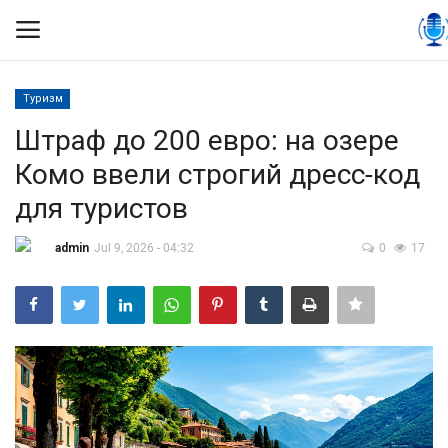
Туризм
Вход
Регистрация
Штраф до 200 евро: на озере
Комо ввели строгий дресс-код
Контакты
для туристов
Правила размещения
admin
Jul 9, 2026 - 04:32
0
17
Политика
Экономика
Технологии
Спорт