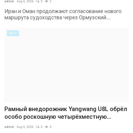
admin
Aug 6, 2026
0
2
Иран и Оман продолжают согласование нового
маршрута судоходства через Ормузский...
Авто
Рамный внедорожник Yangwang U8L обрёл
особо роскошную четырёхместную...
admin
Aug 6, 2026
0
4