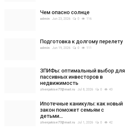
Чем опасно солнце
admin
Jun 23, 2026
0
116
Подготовка к долгому перелету
admin
Jun 19, 2026
0
111
ЗПИФы: оптимальный выбор для
пассивных инвесторов в
недвижимость
zhenjakise77@mail.ru
Jul 8, 2026
0
43
Ипотечные каникулы: как новый
закон поможет семьям с
детьми...
zhenjakise77@mail.ru
Jul 1, 2026
0
42