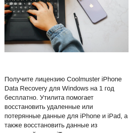
Туризм
Недвижимость
Авто
Здоровье
Образование
Получите лицензию Coolmuster iPhone
Шоу-бизнес
Data Recovery для Windows на 1 год
бесплатно. Утилита помогает
В мире
восстановить удаленные или
потерянные данные для iPhone и iPad, а
Россия
также восстановить данные из
Язык