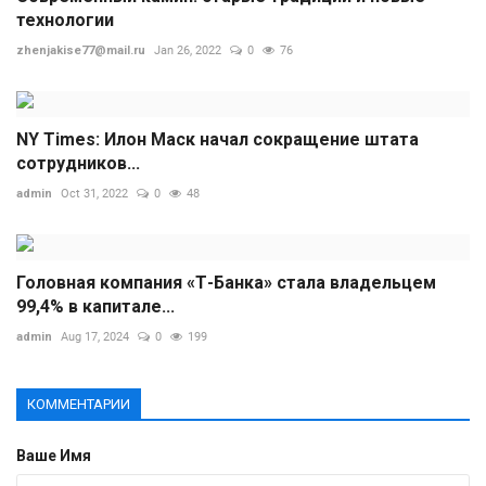
технологии
zhenjakise77@mail.ru
Jan 26, 2022
0
76
NY Times: Илон Маск начал сокращение штата
сотрудников...
admin
Oct 31, 2022
0
48
Головная компания «Т-Банка» стала владельцем
99,4% в капитале...
admin
Aug 17, 2024
0
199
КОММЕНТАРИИ
Ваше Имя