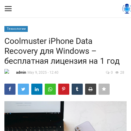
Технологии
Вход
Регистрация
Coolmuster iPhone Data
Recovery для Windows –
Контакты
бесплатная лицензия на 1 год
Правила размещения
admin
May 9, 2025 - 12:40
0
28
Политика
Экономика
Технологии
Спорт