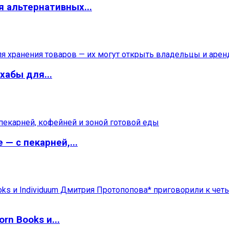
я альтернативных...
хабы для...
— с пекарней,...
n Books и...