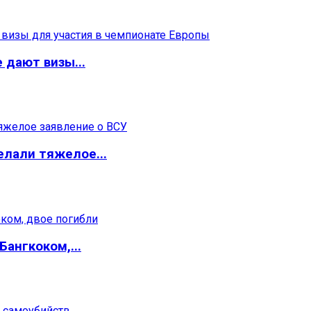
дают визы...
елали тяжелое...
Бангкоком,...