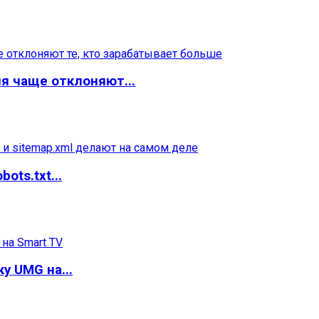
я чаще отклоняют...
ots.txt...
у UMG на...