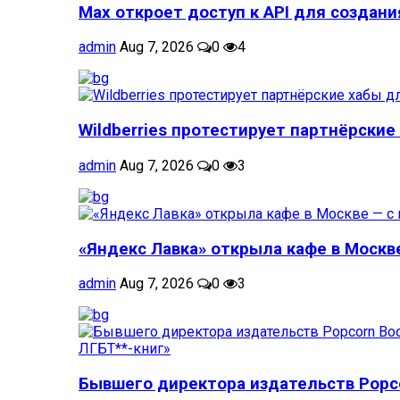
Max откроет доступ к API для создани
admin
Aug 7, 2026
0
4
Wildberries протестирует партнёрские 
admin
Aug 7, 2026
0
3
«Яндекс Лавка» открыла кафе в Москве 
admin
Aug 7, 2026
0
3
Бывшего директора издательств Popcor