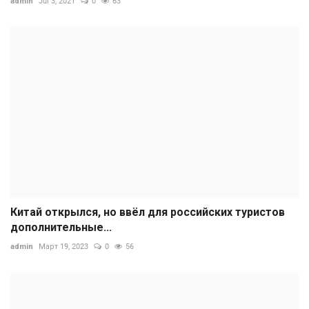
admin
Jul 3, 2021
0
63
Китай открылся, но ввёл для российских туристов
дополнительные...
admin
Март 19, 2023
0
56