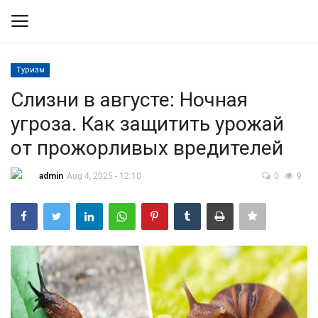
Туризм
Вход
Регистрация
Слизни в августе: Ночная
угроза. Как защитить урожай
Контакты
от прожорливых вредителей
Правила размещения
admin
Aug 4, 2025 - 12:10
0
9
Политика
Экономика
Технологии
Спорт