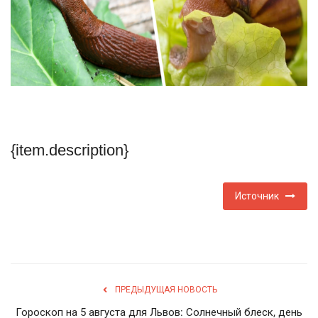
Туризм
Недвижимость
Авто
Здоровье
{item.description}
Образование
Источник
Шоу-бизнес
В мире
Россия
ПРЕДЫДУЩАЯ НОВОСТЬ
Гороскоп на 5 августа для Львов: Солнечный блеск, день
Язык