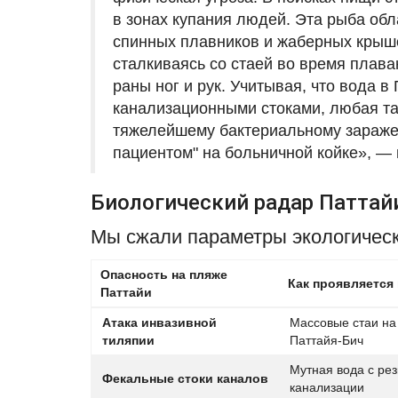
в зонах купания людей. Эта рыба об
спинных плавников и жаберных крыше
сталкиваясь со стаей во время плав
раны ног и рук. Учитывая, что вода 
канализационными стоками, любая та
тяжелейшему бактериальному заражен
пациентом" на больничной койке», —
Биологический радар Паттай
Мы сжали параметры экологическо
Опасность на пляже
Как проявляется 
Паттайи
Атака инвазивной
Массовые стаи на
тиляпии
Паттайя-Бич
Мутная вода с ре
Фекальные стоки каналов
канализации