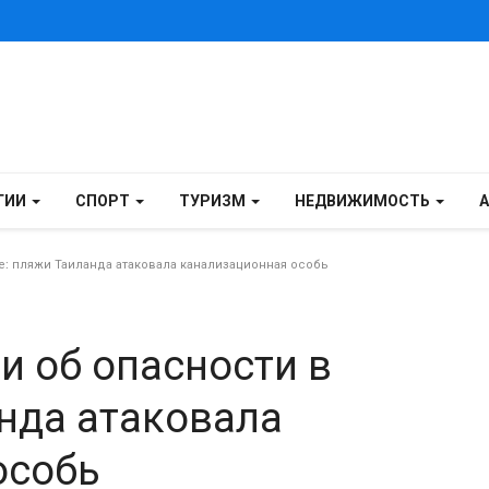
ГИИ
СПОРТ
ТУРИЗМ
НЕДВИЖИМОСТЬ
е: пляжи Таиланда атаковала канализационная особь
и об опасности в
нда атаковала
особь