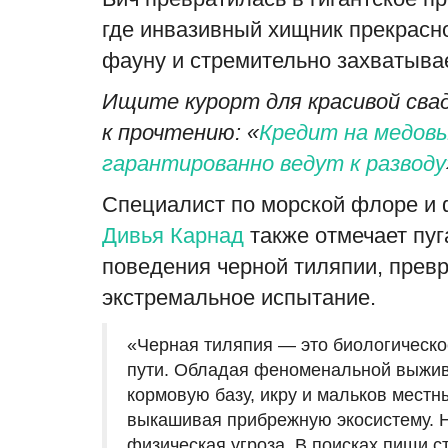
где инвазивный хищник прекрасн
фауну и стремительно захватыва
Ищите курорт для красивой свад
к прочтению: «
Кредит на медовы
гарантированно ведут к разводу
Специалист по морской флоре и 
Дивья Карнад
также отмечает пу
поведения черной тиляпии, прев
экстремальное испытание.
«Черная тиляпия — это биологическо
пути. Обладая феноменальной выжив
кормовую базу, икру и мальков мест
выкашивая прибрежную экосистему. Н
физическая угроза. В поисках пищи с