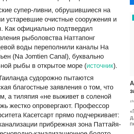
кие супер-ливни, обрушившиеся на
и устаревшие очистные сооружения и
. Как официально подтвердил
вления рыболовства Наттапонг
ждевой воды переполнили каналы На
ьен (Na Jomtien Canal), буквально
ной рыбы в открытое море (
источник
).
Таиланда судорожно пытаются
А
кая благостные заявления о том, что
з
м, а тиляпия «не выживет в соленой
zh
ожь жестко опровергают. Профессор
«
ситета Касетсарт прямо подчеркивает:
д
канализации прибрежная зона Паттайя-
п
ресноводно-канализационное болото,