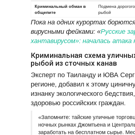
Криминальный обман в
Подмена дорогого
общепите
рыбой
Пока на одних курортах борются
вирусными фейками: «
Русские з
хантавирусом»: началась атака
Криминальная схема уличных
рыбой из сточных канав
Эксперт по Таиланду и ЮВА Серг
регионе, добавил к этому цинич
изнанку экологического бедстви
здоровью российских граждан.
«Запомните: тайские уличные торго
ночных рынках Джомтьена и Централь
заработать на бесплатном сырье. М