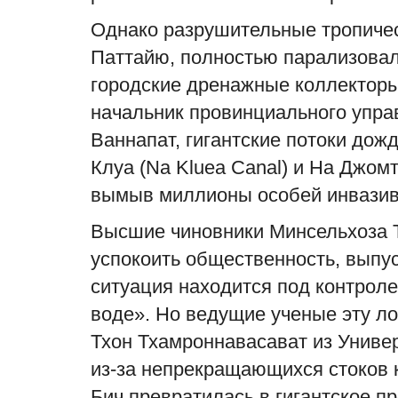
Однако разрушительные тропичес
Паттайю, полностью парализовал
городские дренажные коллекторы
начальник провинциального упра
Ваннапат, гигантские потоки до
Клуа (Na Kluea Canal) и На Джомт
вымыв миллионы особей инвазив
Высшие чиновники Минсельхоза 
успокоить общественность, выпус
ситуация находится под контроле
воде». Но ведущие ученые эту л
Тхон Тхамроннавасават из Универ
из-за непрекращающихся стоков 
Бич превратилась в гигантское п