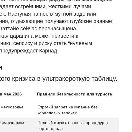
ладает острейшими, жесткими лучами
к. Наступая на нее в мутной воде или
ания, отдыхающие получают глубокие рваные
в Паттайе сейчас перенасыщена
кая царапина может привести к
ию, сепсису и риску стать "нулевым
 предупреждает Карнад.
W
м
и
ad
го кризиса в ультракороткую таблицу.
W
п
в мае 2026
Правило безопасности для туриста
х
 мелководье
Строгий запрет на купание без
коралловых тапочек
зким запахом
Полный отказ от водных процедур в
черте города