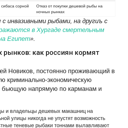
 сибаса сорной
Отказ от покупки дешевой рыбы на
ночных рынках
 с инвазивными рыбами, на другиъ с
аражаются в Хургаде смертельным
 на Египет
».
M
 рынков: как россиян кормят
с
к
ей Новиков, постоянно проживающий в
ad
ную криминально-экономическую
Л
и
я, бьющую напрямую по карманам и
вцы и владельцы дешевых макашниц на
ной улицы никогда не упустят возможность
естные теневые рыбаки тоннами вылавливают