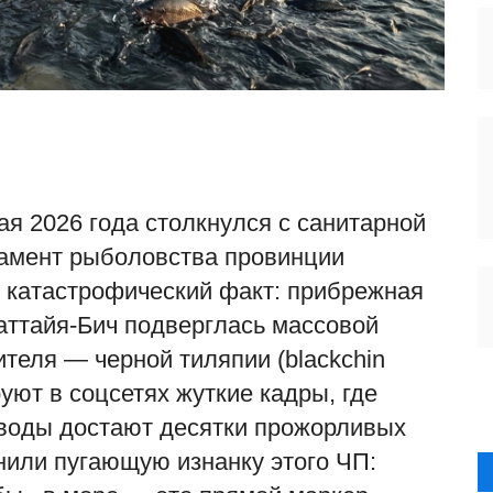
я 2026 года столкнулся с санитарной
ртамент рыболовства провинции
 катастрофический факт: прибрежная
аттайя-Бич подверглась массовой
ителя — черной тиляпии (blackchin
руют в соцсетях жуткие кадры, где
 воды достают десятки прожорливых
нили пугающую изнанку этого ЧП: