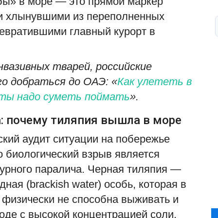
бы» в море — это прямой маркер
ии хлынувшими из переполненных
евратившими главный курорт в
нвазивных тварей, российские
о добраться до ОАЭ: «
Как улететь в
еты надо суметь поймать
».
: почему тиляпия вышла в море
ский аудит ситуации на побережье
о биологический взрыв является
урного паралича. Черная тиляпия —
ая (brackish water) особь, которая в
физически не способна выживать и
оде с высокой концентрацией соли.