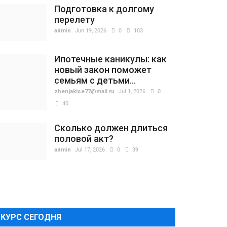
Подготовка к долгому
перелету
admin
Jun 19, 2026
0
103
Ипотечные каникулы: как
новый закон поможет
семьям с детьми...
zhenjakise77@mail.ru
Jul 1, 2026
0
40
Сколько должен длиться
половой акт?
admin
Jul 17, 2026
0
39
КУРС СЕГОДНЯ