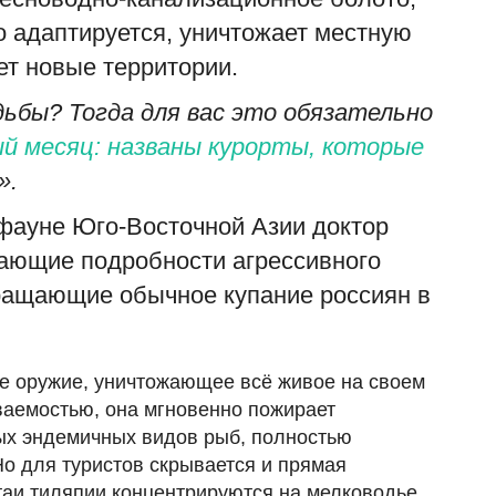
о адаптируется, уничтожает местную
ет новые территории.
ьбы? Тогда для вас это обязательно
й месяц: названы курорты, которые
».
фауне Юго-Восточной Азии доктор
гающие подробности агрессивного
«
М
ращающие обычное купание россиян в
ad
Э
е оружие, уничтожающее всё живое на своем
е
аемостью, она мгновенно пожирает
п
ных эндемичных видов рыб, полностью
о для туристов скрывается и прямая
таи тиляпии концентрируются на мелководье,