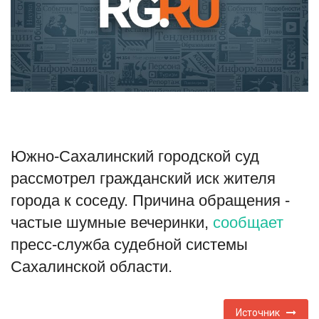
Туризм
Недвижимость
Авто
Здоровье
Южно-Сахалинский городской суд
Образование
рассмотрел гражданский иск жителя
города к соседу. Причина обращения -
Шоу-бизнес
частые шумные вечеринки,
сообщает
пресс-служба судебной системы
В мире
Сахалинской области.
Россия
Источник
Язык