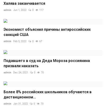
Халява заканчивается
admin
Jun 1, 2022
0
117
Экономист объяснил причины антироссийских
санкций США
admin
Feb 5, 2022
0
67
Подавшего в суд на Деда Мороза россиянина
призвали наказать
admin
Dec 24, 2021
0
70
Более 8% российских школьников обучаются в
дистанционном...
admin
Jan 31, 2022
0
70