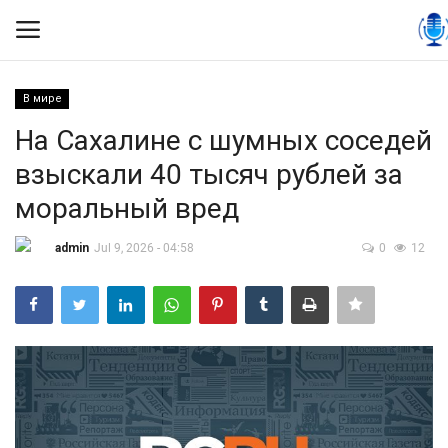
В мире
Вход
Регистрация
На Сахалине с шумных соседей
взыскали 40 тысяч рублей за
Контакты
моральный вред
Правила размещения
admin
Jul 9, 2026 - 04:58
0
12
Политика
Экономика
Технологии
Спорт