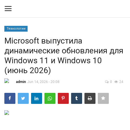
Технологии
Вход
Регистрация
Microsoft выпустила
динамические обновления для
Контакты
Windows 11 и Windows 10
Правила размещения
(июнь 2026)
Политика
admin
Jun 14, 2026 - 20:08
0
24
Экономика
Технологии
Спорт