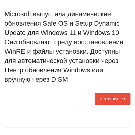
Туризм
Microsoft выпустила динамические
обновления Safe OS и Setup Dynamic
Недвижимость
Update для Windows 11 и Windows 10.
Они обновляют среду восстановления
Авто
WinRE и файлы установки. Доступны
Здоровье
для автоматической установки через
Центр обновления Windows или
Образование
вручную через DISM
Шоу-бизнес
Источник
В мире
Россия
Язык