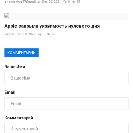
zhenjakise77@mail.ru
Dec 20, 2021
0
59
Apple закрыла уязвимость нулевого дня
admin
Dec 18, 2022
0
65
КОММЕНТАРИИ
Ваше Имя
Email
Комментарий