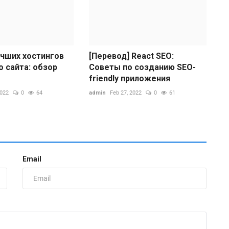
учших хостингов
[Перевод] React SEO:
о сайта: обзор
Советы по созданию SEO-
friendly приложения
2022
0
64
admin
Feb 27, 2022
0
61
К
3
Email
ad
Ч
е
з