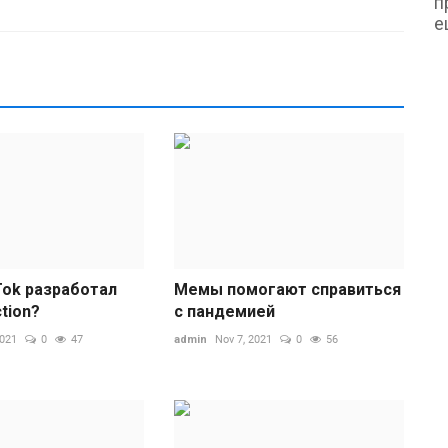
п
е
Tok разработал
Мемы помогают справиться
O
ction?
с пандемией
A
2021
0
47
admin
Nov 7, 2021
0
56
ad
К
с
в