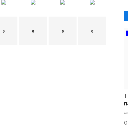
0
0
0
0
Т
п
ad
О