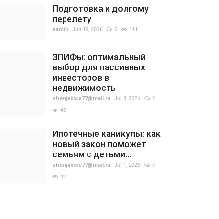
Подготовка к долгому
перелету
admin
Jun 19, 2026
0
111
ЗПИФы: оптимальный
выбор для пассивных
инвесторов в
недвижимость
zhenjakise77@mail.ru
Jul 8, 2026
0
43
Ипотечные каникулы: как
новый закон поможет
семьям с детьми...
zhenjakise77@mail.ru
Jul 1, 2026
0
42