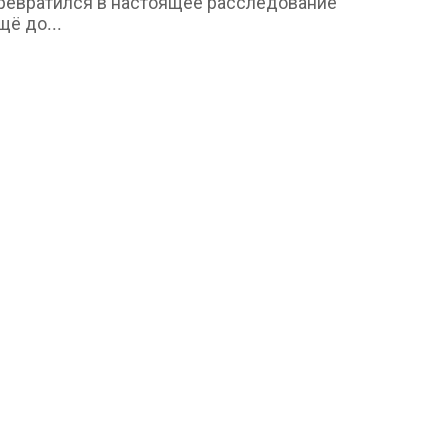
ревратился в настоящее расследование
щё до...
Бизнес и карьера
penAI попросила суд отклонить иск
pple о краже коммерческой...
min
Aug 6, 2026
0
2
омпания заявила, что создаёт «нечто
овершенно новое и отличающееся от
сего, что...